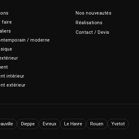
ions
Nos nouveautés
 faire
Réalisations
liers
Contact / Devis
contemporain / moderne
asique
extérieur
ent
t intérieur
t extérieur
auville
Dieppe
Evreux
Le Havre
Rouen
Yvetot