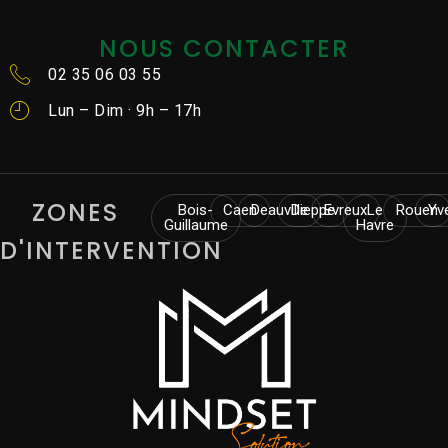
NOUS CONTACTER
02 35 06 03 55
Lun – Dim · 9h – 17h
ZONES
Bois-
Caen
Deauville
Dieppe
Evreux
Le
Rouen
Yv
Guillaume
Havre
D'INTERVENTION